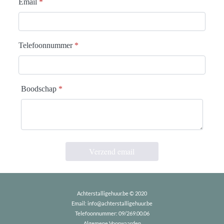
Email
*
Telefoonnummer
*
Boodschap
*
Verzend email
Achterstalligehuur.be © 2020
Email:
info@achterstalligehuur.be
Telefoonnummer:
09/269.00.06
Algemene Voorwaarden